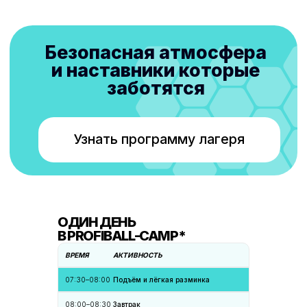
8 (800) 222-52-09
profiballcamp@gmail.com
МЕНЮ
О лагере
Программа
Тренеры
База
Отзывы
Стоимость
Контакты
СОЦ СЕТИ
Vkontakte
Instagram
Telegram
WhatsApp
ОДИН ДЕНЬ
В PROFIBALL-CAMP*
ДОКУМЕНТЫ
ВРЕМЯ
АКТИВНОСТЬ
Политика конфиденциальности
07:30–08:00
Подъём и лёгкая разминка
Правила посещения сборов
08:00–08:30
Завтрак