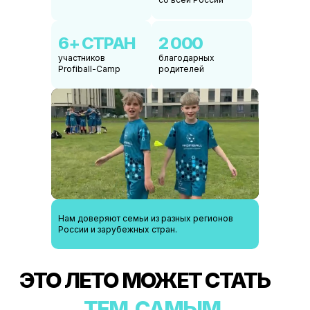
КАК
ИЗМЕНИТСЯ
ВАШ
6+ СТРАН
2 000
РЕБЕНОК
участников
благодарных
Profiball-Camp
родителей
Листайте вправо
Станет физический сильнее
Станет сам
Нам доверяют семьи из разных регионов
России и зарубежных стран.
ЛЕТО 2026
6 СМЕН, КАЖДАЯ - 8 ДНЕЙ , ПОЛНОГО ПОГРУЖЕНИЯ В ФУТБОЛ