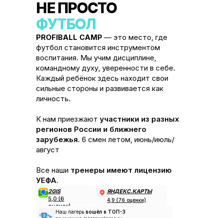
НЕ ПРОСТО
ФУТБОЛ
PROFIBALL CAMP
— это место, где
футбол становится инструментом
воспитания. Мы учим дисциплине,
командному духу, уверенности в себе.
Каждый ребёнок здесь находит свои
сильные стороны и развивается как
личность.
К нам приезжают
участники из разных
регионов России и ближнего
зарубежья
. 6 смен летом, июнь/июль/
август
Все наши
тренеры имеют лицензию
УЕФА
.
2GIS
ЯНДЕКС.КАРТЫ
5,0 (6
4,9 (76 оценки)
оценок)
Наш лагерь
вошёл в ТОП-3