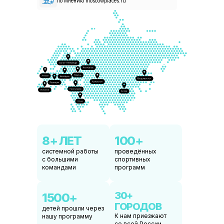
по мнению moscowplaces.ru
ЭТО ЛЕТО МОЖЕТ СТАТЬ
ТЕМ
САМЫМ
Листайте вправо
8+ ЛЕТ
100+
системной работы
проведённых
с большими
спортивных
командами
программ
30+
1500+
Профессиональные тренеры
Интенсивна
ГОРОДОВ
детей прошли через
К нам приезжают
нашу программу
со всей России