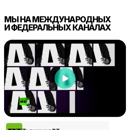
Больше отзывов на наших площадках:
2GIS
ЯНДЕКС.КАРТЫ
5,0 (6 оценок)
5,0 (76 оценки)
В НАШУ МЕТОДИКУ ВХОДЯТ 4
НАПРАВЛЕНИЯ РАЗВИТИЯ
Листайте вправо