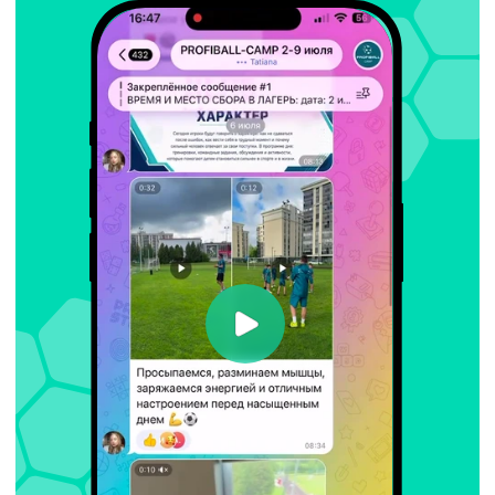
ДАВИД ИЛЬИЧ
ЛЕОНИД АЛЕКС
КАЛАТОЗИШВИЛИ
ГОРДЕЕВ
Основатель PROFIBALL-CAMP
Наставник PROFIBA
Образование
Образование
ГЦОЛИФК (кафедра футбола)
ГЦОЛИФК (кафедра футбол
13 лет работы с детьми
6 лет работы с де
Лично отвечает за:
Отвечает за:
безопасность и контроль
Развитие техники
стандарты работы команды
Игровое мышление 
«Для меня лагерь — это ответственность перед каждой
«Каждый ребенок может ра
семьей»
если к нему найти правиль