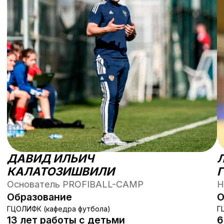
Связаться для консультации
СК Олимп
Ярославское шоссе, г. Хотьково, ул. Михеенко,
д. 25
53 км от Москвы, трансфер входит в стоимость
Крупнейший в Московской области современный
спортивный комплекс, для проведения учебно-
тренировочных занятий
Смотреть на карте
СТОИМОСТЬ УЧАСТИЯ
Листайте влево