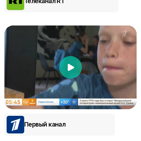
Техническое развитие
Социальное в
Приём и передача мяча, ведение
Лидерское мыш
мяча, точность и сила удара,
работа, эмоцио
Финты (дриблинг)
интеллект, эмп
Безопасная атмосфера
и наставники которые
заботятся
Узнать программу лагеря