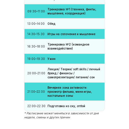
Договор оферты
Тренировка №1 (техника, финты,
09:30–11:00
ПАРТНЕРЫ
мышление, координация)
13:00–14:00
Обед
14:30–15:30
Игры на сплочение и мышление
Тренировка №2 (командное
16:30–18:00
взаимодействие)
© 2017-2024 PROFIBALL - CAMP
19:00–19:30
Ужин
Все права защищены
Лекция/ Теории/ soft skills / личный
Разработка сайта
20:00–21:00
бренд / финансы /
самопрезентация/ питание/ сон
Вечерняя зона активности:
21:00–22:00
просмотр фильма, мини‑игры,
настольные зоны
22:00–22:30
Подготовка ко сну, отбой
* Расписание может меняться в зависимости от дня
недели, смены и других причин